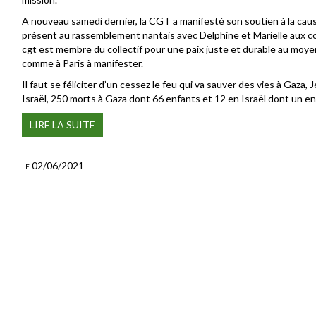
A nouveau samedi dernier, la CGT a manifesté son soutien à la cau
présent au rassemblement nantais avec Delphine et Marielle aux 
cgt est membre du collectif pour une paix juste et durable au moyen 
comme à Paris à manifester.
Il faut se féliciter d’un cessez le feu qui va sauver des vies à Gaza,
Israël, 250 morts à Gaza dont 66 enfants et 12 en Israël dont un en
LIRE LA SUITE
le 02/06/2021