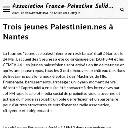
Association France-Palestine Solidarité 44
groupe departemental de loire atlantique
Trois jeunes Palestinien.nes à
NOTRE ASSOCIATION
Nantes
Adhérer
NOS ACTIONS
La tournée "Jeunesse palestinienne en résistance" était à Nantes le
NOS CAMPAGNES
24 Mai. L’accueil des 3 jeunes a été co-organisée par L’AFPS 44 et les
CEMEA 44. Les jeunes palestiniens sont arrivés en fin de matinée et
NOS PROJETS
après une pause repas, tous les 3 ont découvert le château des ducs
de Bretagne puis le fameux éléphant des Machines de l’Ile.
SE DOCUMENTER
Promenade, barrissements, arrosage : un joyeux moment de vrai
détente ! L’après midi a ensuite été consacré à des interviews par
Jet FM radio locale et média social de proximité, radio citoyenne et
actrice du monde associatif, un pôle de réflexion et un partenaire
pour d’autres structures et euradionantes radio associative,
citoyenne et indépendante.
La soirée a eu lieu dans la foulée à 18h30 dans une maison de