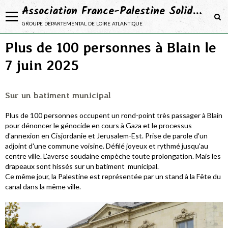
Association France-Palestine Solidarité 44
groupe departemental de loire atlantique
Plus de 100 personnes à Blain le
NOTRE ASSOCIATION
7 juin 2025
Adhérer
NOS ACTIONS
Sur un batiment municipal
NOS CAMPAGNES
Plus de 100 personnes occupent un rond-point très passager à Blain
NOS PROJETS
pour dénoncer le génocide en cours à Gaza et le processus
d'annexion en Cisjordanie et Jerusalem-Est. Prise de parole d'un
SE DOCUMENTER
adjoint d'une commune voisine. Défilé joyeux et rythmé jusqu'au
centre ville. L'averse soudaine empèche toute prolongation. Mais les
drapeaux sont hissés sur un batiment municipal.
Ce même jour, la Palestine est représentée par un stand à la Fête du
canal dans la même ville.