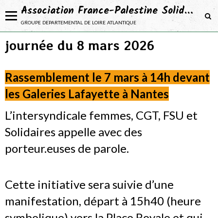
Association France-Palestine Solidarité 44
groupe departemental de loire atlantique
journée du 8 mars 2026
NOTRE ASSOCIATION
Adhérer
Rassemblement le 7 mars à 14h devant
NOS ACTIONS
les Galeries Lafayette à Nantes
NOS CAMPAGNES
L’intersyndicale femmes, CGT, FSU et
NOS PROJETS
Solidaires appelle avec des
SE DOCUMENTER
porteur.euses de parole.
Cette initiative sera suivie d’une
manifestation, départ à 15h40 (heure
symbolique) vers la Place Royale et qui