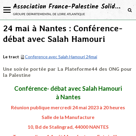
Association France-Palestine Solidarité 44
groupe departemental de loire atlantique
24 mai à Nantes : Conférence-
NOTRE ASSOCIATION
débat avec Salah Hamouri
Adhérer
NOS ACTIONS
Le tract
Conference avec Salah Hamouri 24mai
NOS CAMPAGNES
Une soirée portée par La Plateforme44 des ONG pour
NOS PROJETS
la Palestine
SE DOCUMENTER
Conférence- débat avec Salah Hamouri
à Nantes
Réunion publique mercredi 24 mai 2023 à 20 heures
Salle de la Manufacture
10, Bd de Stalingrad, 44000 NANTES